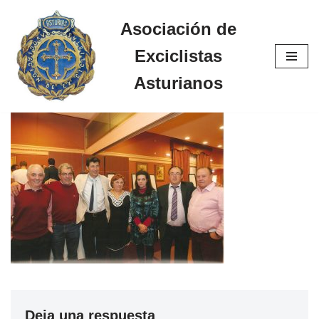
Asociación de
Saltar
Exciclistas
al
contenido
Asturianos
Deja una respuesta