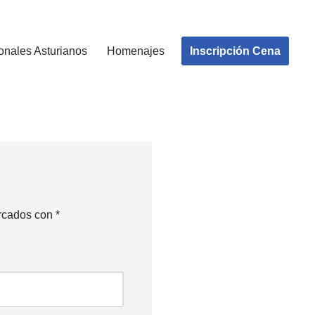
Inscripción Cena
onales Asturianos
Homenajes
arcados con
*