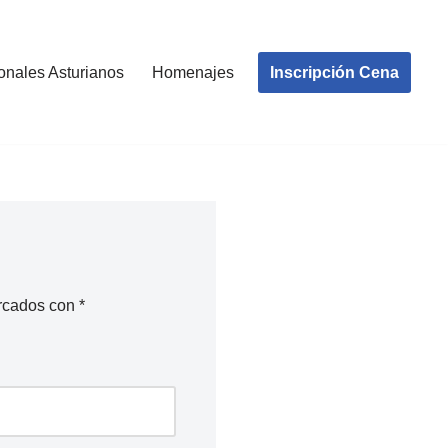
Inscripción Cena
onales Asturianos
Homenajes
arcados con
*