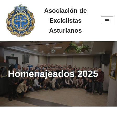
Asociación de
Saltar
Exciclistas
al
contenido
Asturianos
Homenajeados 2025