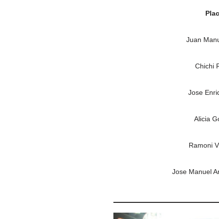
Pla
Juan Manu
Chichi 
Jose Enr
Alicia 
Ramoni V
Jose Manuel 