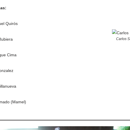
cas:
el Quirós
Rubiera
Carlos S
ique Cima
Gonzalez
illanueva
Amado (Mamel)